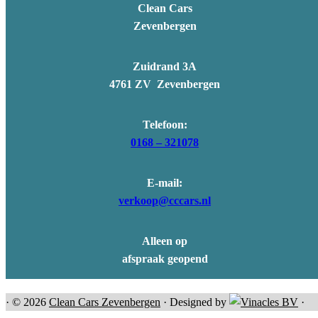
Clean Cars
centrale vergrendeling met afstandsbediening
Zevenbergen
elektrische ramen voor
Elektronisch Stabiliteits Programma
hill hold functie
Zuidrand 3A
hoofd airbag(s) achter
4761 ZV Zevenbergen
hoofd airbag(s) voor
LED dagrijverlichting
Telefoon:
passagiersairbag
0168 – 321078
start/stop systeem
stuurbekrachtiging
E-mail:
stuur multifunctioneel
verkoop@cccars.nl
zij airbag(s) voor
Alleen op
afspraak geopend
· © 2026
Clean Cars Zevenbergen
· Designed by
·