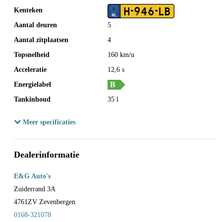
H-946-LB
Kenteken
Aantal deuren
5
Aantal zitplaatsen
4
Topsnelheid
160 km/u
Acceleratie
12,6 s
Energielabel
Tankinhoud
35 l
Wielbasis
234 cm
Meer specificaties
Cilinderinhoud
998 cc
Aantal cilinders
3
Dealerinformatie
Kleur
Grijs
Motorrijtuigenbelasting
€ 70,- tot € 76,- per kwartaal
E&G Auto's
Gewicht (leeg)
815 kg
Zuiderrand 3A
4761ZV
Zevenbergen
Modeldatum vanaf
1-5-2018
0168-321078
Modeldatum tot
31-12-2021